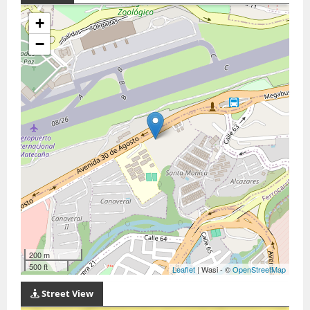
+
−
200 m
500 ft
Leaflet
| Wasi - ©
OpenStreetMap
Street View