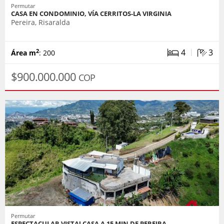
Permutar
CASA EN CONDOMINIO, VÍA CERRITOS-LA VIRGINIA
Pereira, Risaralda
|
4
3
2
Área m
: 200
$900.000.000
COP
Permutar
ESPECTACULAR VISTA! CASA A 15 MIN DE PEREIRA