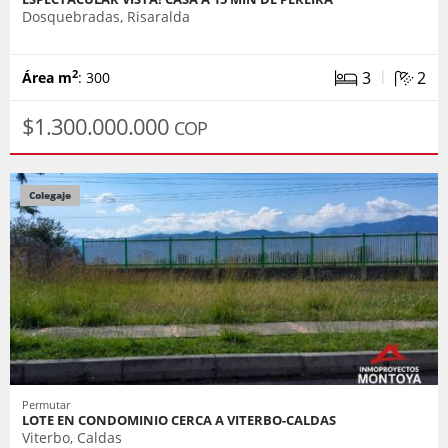
Dosquebradas, Risaralda
|
3
2
2
Área m
: 300
$1.300.000.000
COP
Colegaje
Permutar
LOTE EN CONDOMINIO CERCA A VITERBO-CALDAS
Viterbo, Caldas