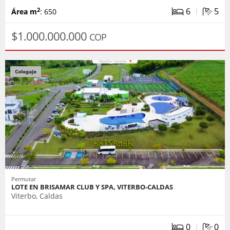
|
6
5
2
Área m
: 650
$1.000.000.000
COP
Colegaje
Permutar
LOTE EN BRISAMAR CLUB Y SPA, VITERBO-CALDAS
Viterbo, Caldas
|
0
0