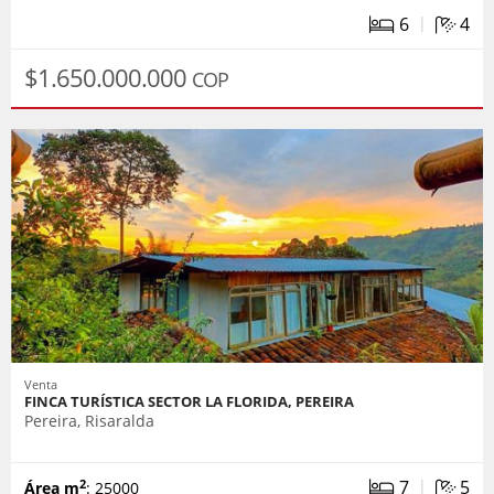
|
6
4
$1.650.000.000
COP
Venta
FINCA TURÍSTICA SECTOR LA FLORIDA, PEREIRA
Pereira, Risaralda
|
7
5
2
Área m
: 25000