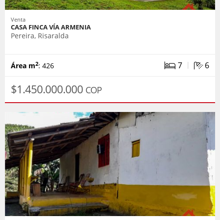
Venta
CASA FINCA VÍA ARMENIA
Pereira, Risaralda
|
7
6
2
Área m
: 426
$1.450.000.000
COP