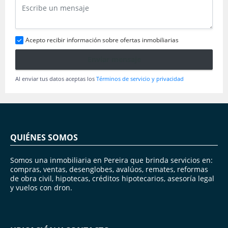
Acepto recibir información sobre ofertas inmobiliarias
Enviar mensaje
Al enviar tus datos aceptas los
Términos de servicio y privacidad
QUIÉNES SOMOS
Somos una inmobiliaria en Pereira que brinda servicios en:
compras, ventas, desenglobes, avalúos, remates, reformas
de obra civil, hipotecas, créditos hipotecarios, asesoría legal
y vuelos con dron.