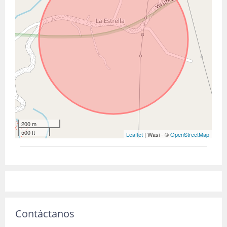
200 m
500 ft
Leaflet
| Wasi - ©
OpenStreetMap
Contáctanos