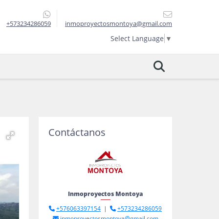
+573234286059
inmoproyectosmontoya@gmail.com
Select Language
▼
Contáctanos
Inmoproyectos Montoya
+576063397154
|
+573234286059
inmoproyectosmontoya@gmail.com