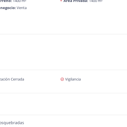
rreno:
1400 m²
Área Privada:
1400 m²
 negocio:
Venta
zación Cerrada
Vigilancia
Dosquebradas