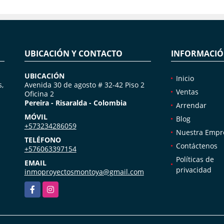
UBICACIÓN Y CONTACTO
INFORMACI
UBICACIÓN
Inicio
s,
Avenida 30 de agosto # 32-42 Piso 2
Ventas
Oficina 2
Pereira - Risaralda - Colombia
Arrendar
MÓVIL
Blog
+573234286059
Nuestra Empr
TELÉFONO
Contáctenos
+576063397154
Políticas de
EMAIL
privacidad
inmoproyectosmontoya@gmail.com
Facebook
Instagram