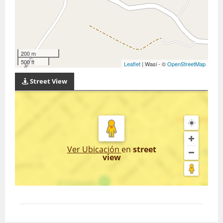
200 m
500 ft
Leaflet
| Wasi - ©
OpenStreetMap
Street View
Ver Ubicación
en
street
view