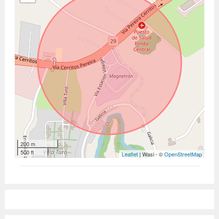
200 m
500 ft
Leaflet
| Wasi - ©
OpenStreetMap