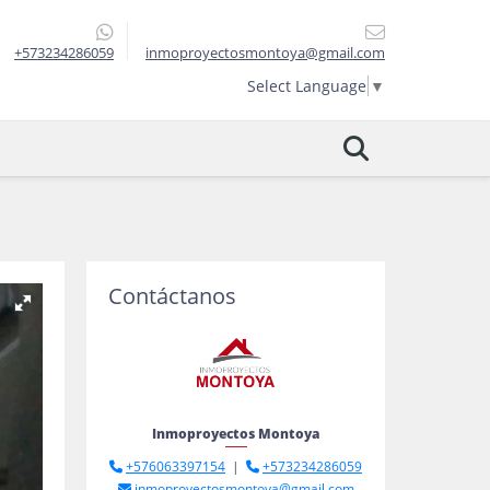
+573234286059
inmoproyectosmontoya@gmail.com
Select Language
▼
Contáctanos
Inmoproyectos Montoya
+576063397154
|
+573234286059
inmoproyectosmontoya@gmail.com