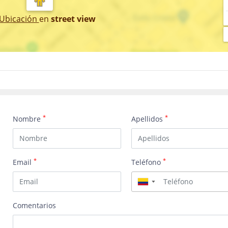
 Ubicación
en
street view
*
*
Nombre
Apellidos
*
*
Email
Teléfono
▼
Comentarios