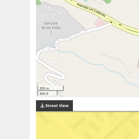
200 m
500 ft
Street View