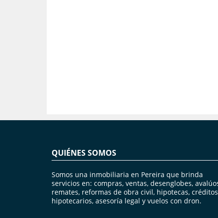
QUIÉNES SOMOS
Somos una inmobiliaria en Pereira que brinda
servicios en: compras, ventas, desenglobes, avalúo
remates, reformas de obra civil, hipotecas, créditos
hipotecarios, asesoría legal y vuelos con dron.