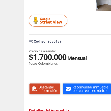
Google
Street View
Código
: 9580189
Precio de arrendar
$1.700.000
Mensual
Pesos Colombianos
Descargar
Recomendar inmueble
información
por correo electrónico
Detalles del inmueble