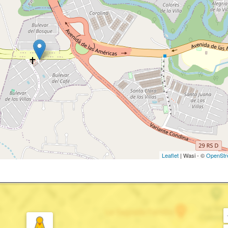
Leaflet
| Wasi - ©
OpenStr