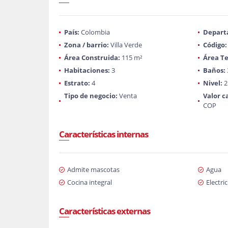
País:
Colombia
Depart
Zona / barrio:
Villa Verde
Código:
Área Construida:
115 m²
Área Te
Habitaciones:
3
Baños:
Estrato:
4
Nivel:
2
Tipo de negocio:
Venta
Valor c
COP
Características internas
Admite mascotas
Agua
Cocina integral
Electri
Características externas