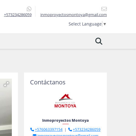
+573234286059
inmoproyectosmontoya@gmail.com
Select Language
▼
Contáctanos
Inmoproyectos Montoya
+576063397154
|
+573234286059
inmoproyectosmontoya@gmail.com