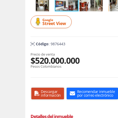
Google
Street View
Código
: 9876443
Precio de venta
$520.000.000
Pesos Colombianos
Descargar
Recomendar inmueble
información
por correo electrónico
Detalles del inmueble