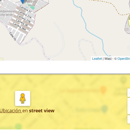
Leaflet
| Wasi - ©
OpenStr
 Ubicación
en
street view