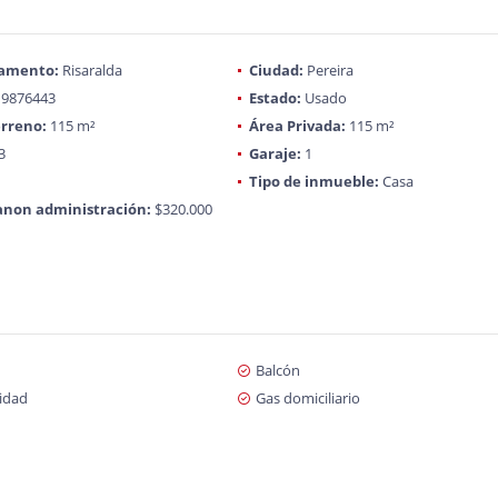
amento:
Risaralda
Ciudad:
Pereira
9876443
Estado:
Usado
rreno:
115 m²
Área Privada:
115 m²
3
Garaje:
1
Tipo de inmueble:
Casa
anon administración:
$320.000
Balcón
cidad
Gas domiciliario