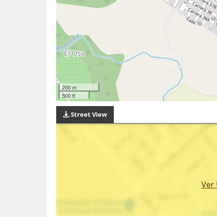
200 m
500 ft
Street View
Ver