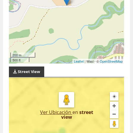
200 m
500 ft
Leaflet
| Wasi - ©
OpenStreetMap
Street View
Ver Ubicación
en
street
view