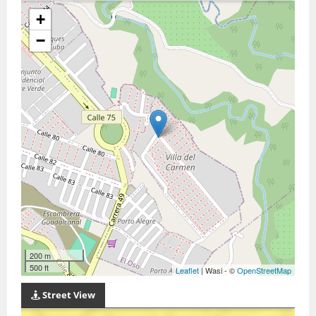
+
−
200 m
500 ft
Leaflet
| Wasi - ©
OpenStreetMap
Street View