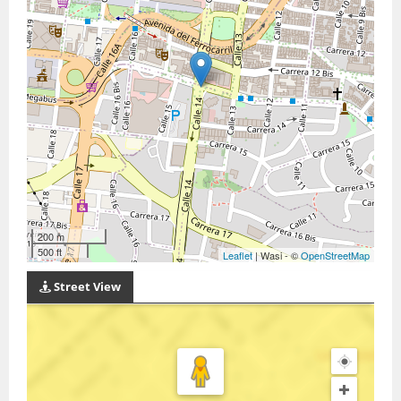
200 m
500 ft
Leaflet
| Wasi - ©
OpenStreetMap
Street View