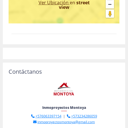
Ver Ubicación
en
street
view
Contáctanos
Inmoproyectos Montoya
+576063397154
|
+573234286059
inmoproyectosmontoya@gmail.com