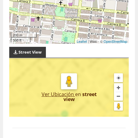
200 m
500 ft
Leaflet
| Wasi - ©
OpenStreetMap
Street View
Ver Ubicación
en
street
view