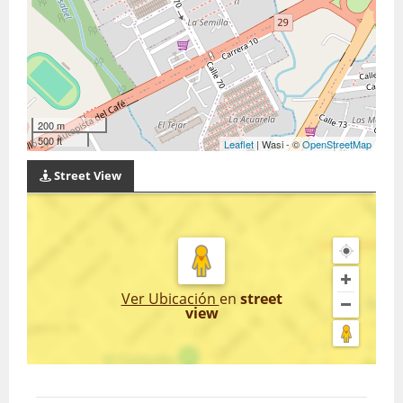
200 m
500 ft
Leaflet
| Wasi - ©
OpenStreetMap
Street View
Ver Ubicación
en
street
view