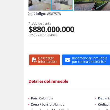
Código
: 8587578
Precio de venta
$880.000.000
Pesos Colombianos
Descargar
Recomendar inmueble
información
por correo electrónico
Detalles del inmueble
País:
Colombia
Depart
Zona / barrio:
Alamos
Código: