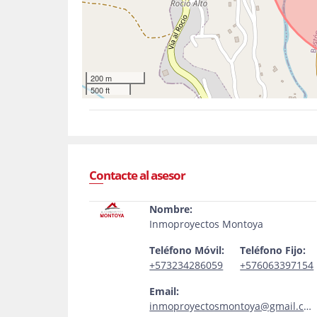
200 m
500 ft
Contacte al asesor
Nombre:
Inmoproyectos Montoya
Teléfono Móvil:
Teléfono Fijo:
+573234286059
+576063397154
Email:
inmoproyectosmontoya@gmail.com