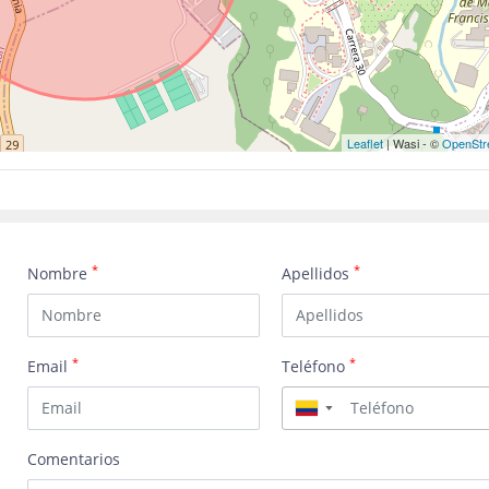
Leaflet
| Wasi - ©
OpenStr
*
*
Nombre
Apellidos
*
*
Email
Teléfono
▼
Comentarios