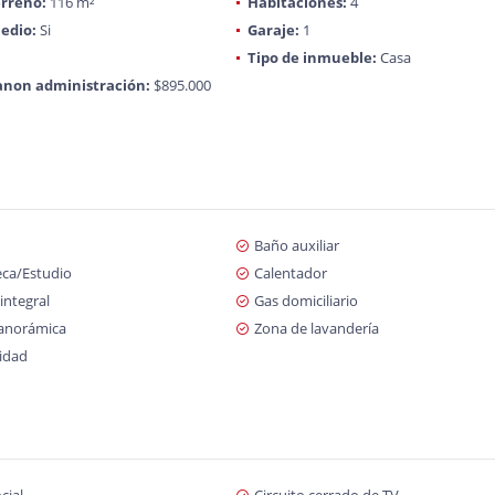
rreno:
116 m²
Habitaciones:
4
edio:
Si
Garaje:
1
Tipo de inmueble:
Casa
anon administración:
$895.000
Baño auxiliar
eca/Estudio
Calentador
integral
Gas domiciliario
panorámica
Zona de lavandería
cidad