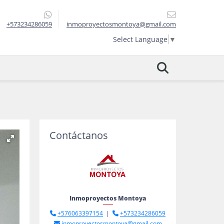
+573234286059
inmoproyectosmontoya@gmail.com
Select Language
▼
Contáctanos
Inmoproyectos Montoya
+576063397154
|
+573234286059
inmoproyectosmontoya@gmail.com