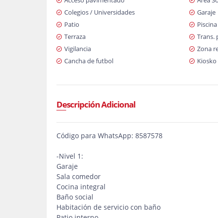
Acceso pavimentado
Área So
Colegios / Universidades
Garaje
Patio
Piscina
Terraza
Trans. 
Vigilancia
Zona re
Cancha de futbol
Kiosko
Descripción Adicional
Código para WhatsApp: 8587578
-Nivel 1:
Garaje
Sala comedor
Cocina integral
Baño social
Habitación de servicio con baño
Patio interno