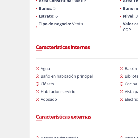
Área Construida:
348 m²
Área Te
Baños:
5
Baño m
Estrato:
6
Nivel:
3
Tipo de negocio:
Venta
Valor c
COP
Características internas
Agua
Balcón
Baño en habitación principal
Bibliot
Clósets
Cocina 
Habitación servicio
Vista 
Adosado
Electri
Características externas