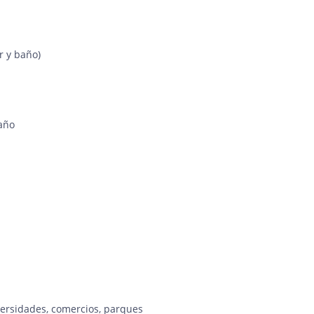
r y baño)
baño
iversidades, comercios, parques