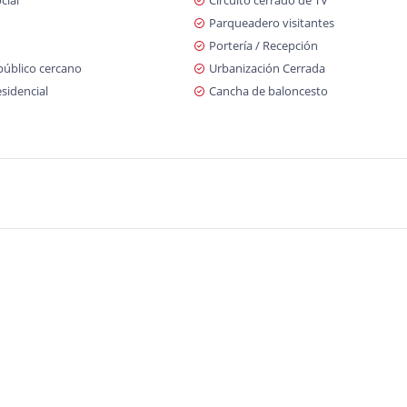
cial
Circuito cerrado de TV
Parqueadero visitantes
Portería / Recepción
público cercano
Urbanización Cerrada
sidencial
Cancha de baloncesto