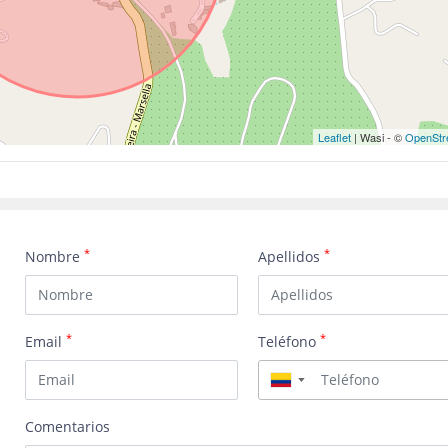
Leaflet
| Wasi - ©
OpenStr
*
*
Nombre
Apellidos
*
*
Email
Teléfono
▼
Comentarios