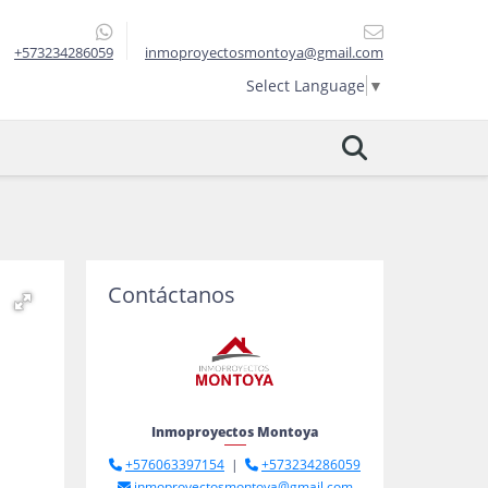
+573234286059
inmoproyectosmontoya@gmail.com
Select Language
▼
Contáctanos
Inmoproyectos Montoya
+576063397154
|
+573234286059
inmoproyectosmontoya@gmail.com