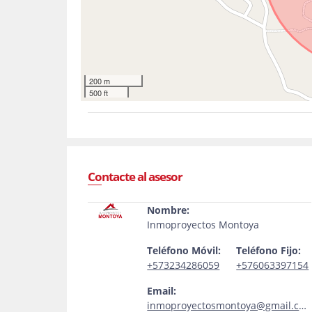
200 m
500 ft
Contacte al asesor
Nombre:
Inmoproyectos Montoya
Teléfono Móvil:
Teléfono Fijo:
+573234286059
+576063397154
Email:
inmoproyectosmontoya@gmail.com