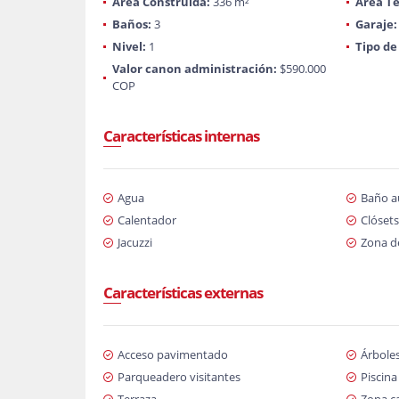
Área Construida:
336 m²
Área Te
Baños:
3
Garaje:
Nivel:
1
Tipo de
Valor canon administración:
$590.000
COP
Características internas
Agua
Baño au
Calentador
Clósets
Jacuzzi
Zona d
Características externas
Acceso pavimentado
Árboles
Parqueadero visitantes
Piscina