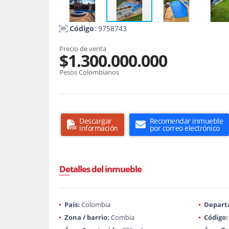
Código
: 9758743
Precio de venta
$1.300.000.000
Pesos Colombianos
Descargar
Recomendar inmueble
información
por correo electrónico
Detalles del inmueble
País:
Colombia
Depart
Zona / barrio:
Combia
Código: