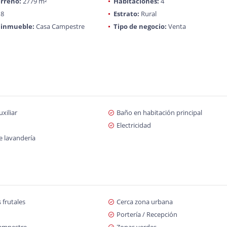
rreno:
2779 m²
Habitaciones:
4
8
Estrato:
Rural
 inmueble:
Casa Campestre
Tipo de negocio:
Venta
xiliar
Baño en habitación principal
Electricidad
e lavandería
 frutales
Cerca zona urbana
Portería / Recepción