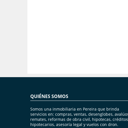
QUIÉNES SOMOS
Somos una inmobiliaria en Pereira que brinda
servicios en: compras, ventas, desenglobes, avalúo
remates, reformas de obra civil, hipotecas, créditos
hipotecarios, asesoría legal y vuelos con dron.