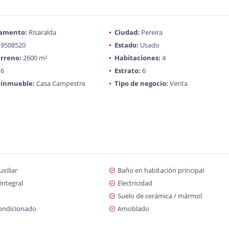
amento:
Risaralda
Ciudad:
Pereira
9508520
Estado:
Usado
rreno:
2600 m²
Habitaciones:
4
6
Estrato:
6
 inmueble:
Casa Campestre
Tipo de negocio:
Venta
xiliar
Baño en habitación principal
integral
Electricidad
Suelo de cerámica / mármol
condicionado
Amoblado