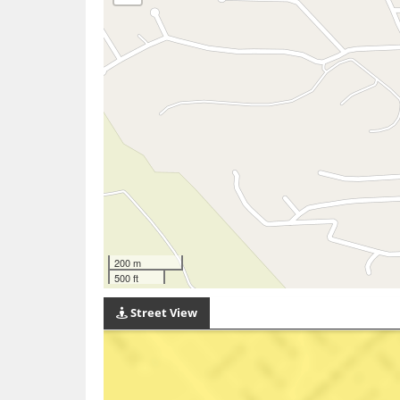
200 m
500 ft
Street View