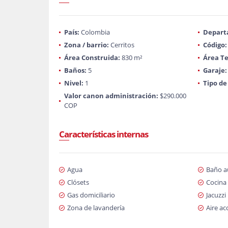
País:
Colombia
Depart
Zona / barrio:
Cerritos
Código:
Área Construida:
830 m²
Área Te
Baños:
5
Garaje:
Nivel:
1
Tipo de
Valor canon administración:
$290.000
COP
Características internas
Agua
Baño au
Clósets
Cocina 
Gas domiciliario
Jacuzzi
Zona de lavandería
Aire a