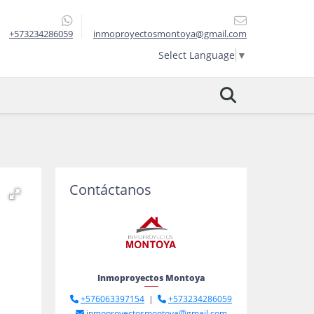
+573234286059
inmoproyectosmontoya@gmail.com
Select Language
▼
Contáctanos
Inmoproyectos Montoya
+576063397154
|
+573234286059
inmoproyectosmontoya@gmail.com