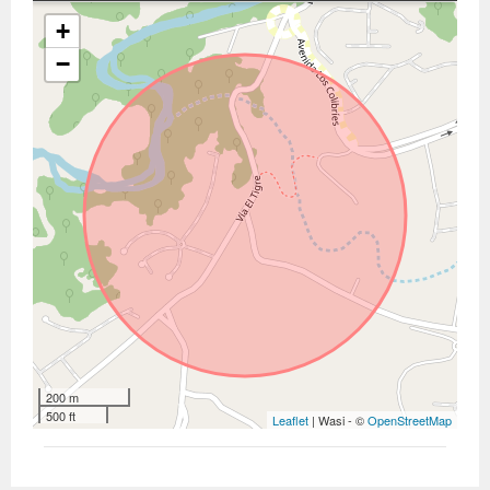
+
−
200 m
500 ft
Leaflet
| Wasi - ©
OpenStreetMap