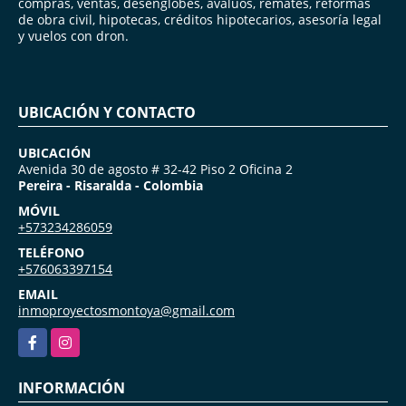
compras, ventas, desenglobes, avalúos, remates, reformas
de obra civil, hipotecas, créditos hipotecarios, asesoría legal
y vuelos con dron.
UBICACIÓN Y CONTACTO
UBICACIÓN
Avenida 30 de agosto # 32-42 Piso 2 Oficina 2
Pereira - Risaralda - Colombia
MÓVIL
+573234286059
TELÉFONO
+576063397154
EMAIL
inmoproyectosmontoya@gmail.com
Facebook
Instagram
INFORMACIÓN