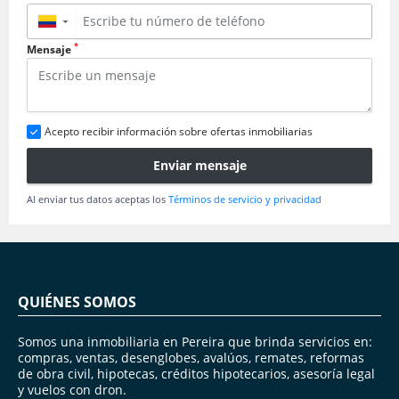
▼
*
Mensaje
Acepto recibir información sobre ofertas inmobiliarias
Enviar mensaje
Al enviar tus datos aceptas los
Términos de servicio y privacidad
QUIÉNES SOMOS
Somos una inmobiliaria en Pereira que brinda servicios en:
compras, ventas, desenglobes, avalúos, remates, reformas
de obra civil, hipotecas, créditos hipotecarios, asesoría legal
y vuelos con dron.