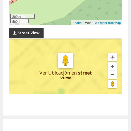
200 m
500 ft
Leaflet
| Wasi - ©
OpenStreetMap
Street View
Ver Ubicación
en
street
view