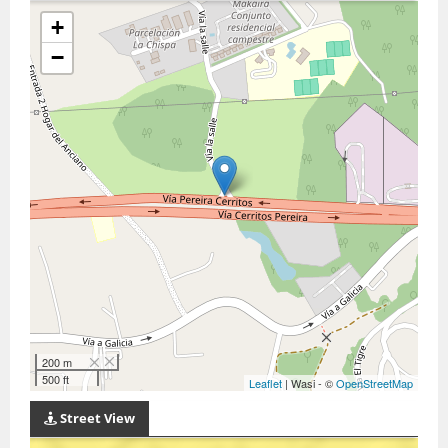
+
−
200 m
500 ft
Leaflet
| Wasi - ©
OpenStreetMap
Street View