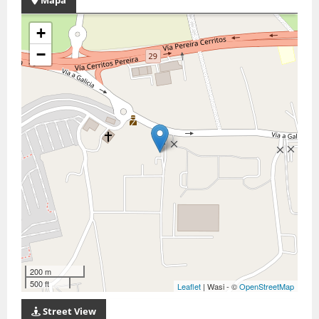
Mapa
+
−
200 m
500 ft
Leaflet
| Wasi - ©
OpenStreetMap
Street View