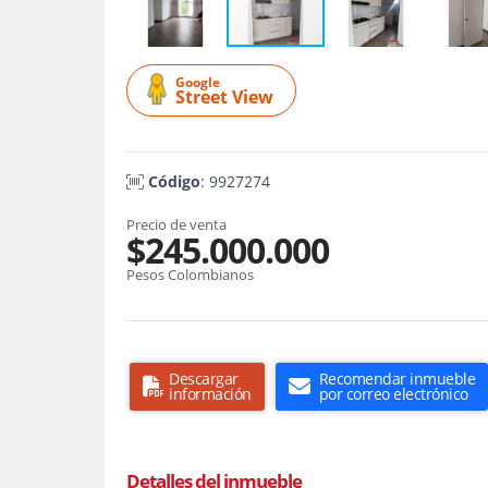
Google
Street View
Código
: 9927274
Precio de venta
$245.000.000
Pesos Colombianos
Descargar
Recomendar inmueble
información
por correo electrónico
Detalles del inmueble