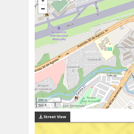
−
200 m
500 ft
Street View