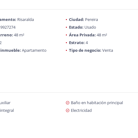
amento:
Risaralda
Ciudad:
Pereira
9927274
Estado:
Usado
rreno:
48 m²
Área Privada:
48 m²
2
Estrato:
4
 inmueble:
Apartamento
Tipo de negocio:
Venta
xiliar
Baño en habitación principal
integral
Electricidad