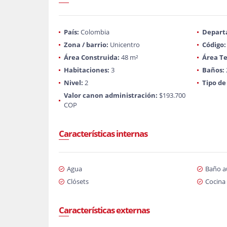
País:
Colombia
Depart
Zona / barrio:
Unicentro
Código:
Área Construida:
48 m²
Área Te
Habitaciones:
3
Baños:
Nivel:
2
Tipo de
Valor canon administración:
$193.700
COP
Características internas
Agua
Baño au
Clósets
Cocina 
Características externas