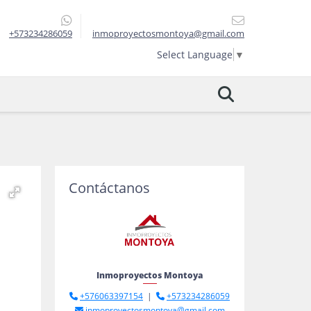
+573234286059
inmoproyectosmontoya@gmail.com
Select Language
▼
Contáctanos
Inmoproyectos Montoya
+576063397154
|
+573234286059
inmoproyectosmontoya@gmail.com