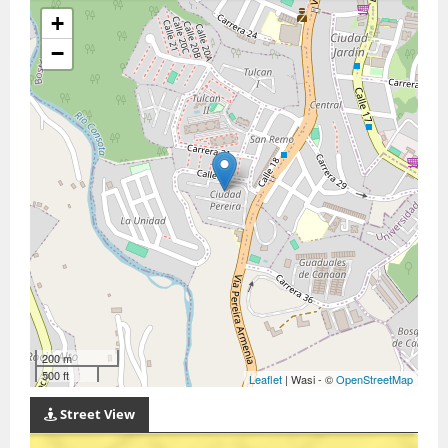
+
−
200 m
500 ft
Leaflet
| Wasi - ©
OpenStreetMap
Street View