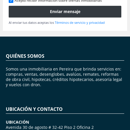
Acepto recibir información sobre ofertas inmobiliarias
Enviar mensaje
Al enviar tus datos aceptas los
Términos de servicio y privacidad
QUIÉNES SOMOS
Somos una inmobiliaria en Pereira que brinda servicios en:
compras, ventas, desenglobes, avalúos, remates, reformas
de obra civil, hipotecas, créditos hipotecarios, asesoría legal
y vuelos con dron.
UBICACIÓN Y CONTACTO
UBICACIÓN
Avenida 30 de agosto # 32-42 Piso 2 Oficina 2