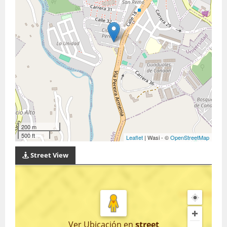
200 m
500 ft
Leaflet
| Wasi - ©
OpenStreetMap
Street View
Ver Ubicación
en
street