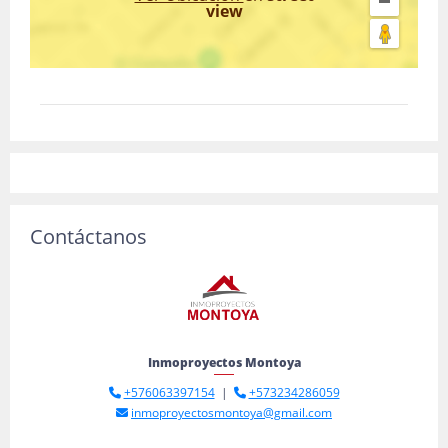
view
Contáctanos
Inmoproyectos Montoya
+576063397154
|
+573234286059
inmoproyectosmontoya@gmail.com