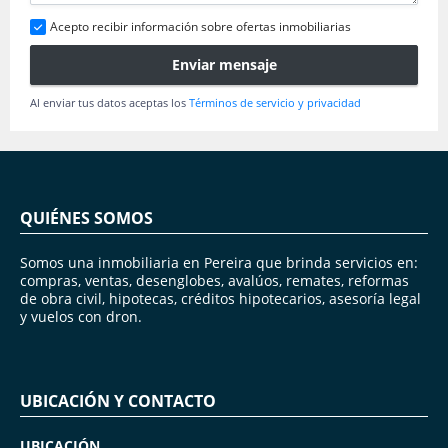
Acepto recibir información sobre ofertas inmobiliarias
Enviar mensaje
Al enviar tus datos aceptas los
Términos de servicio y privacidad
QUIÉNES SOMOS
Somos una inmobiliaria en Pereira que brinda servicios en:
compras, ventas, desenglobes, avalúos, remates, reformas
de obra civil, hipotecas, créditos hipotecarios, asesoría legal
y vuelos con dron.
UBICACIÓN Y CONTACTO
UBICACIÓN