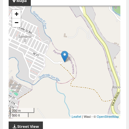
Mapa
+
−
200 m
500 ft
Leaflet
| Wasi - ©
OpenStreetMap
Street View