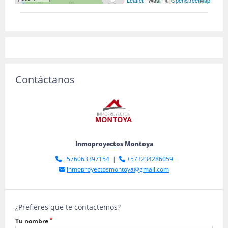
Leaflet
| Wasi - ©
OpenStreetMap
Contáctanos
Inmoproyectos Montoya
+576063397154
|
+573234286059
inmoproyectosmontoya@gmail.com
¿Prefieres que te contactemos?
*
Tu nombre