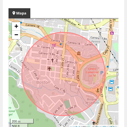
Mapa
+
−
200 m
500 ft