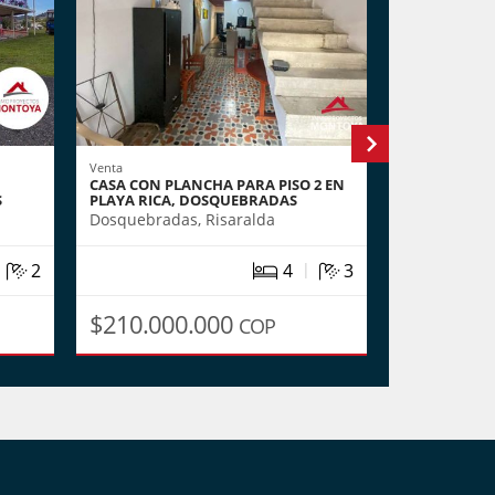
Venta
Arrendar
CASA CON PLANCHA PARA PISO 2 EN
ARRIENDO C
S
PLAYA RICA, DOSQUEBRADAS
CONDINA, P
Dosquebradas, Risaralda
Pereira, Ris
|
|
2
4
3
2
Área m
: 10
$210.000.000
$9.000.
COP