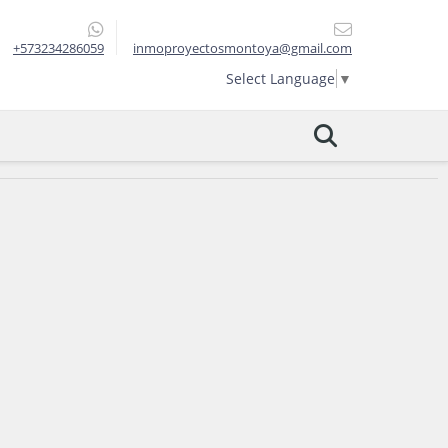
+573234286059
inmoproyectosmontoya@gmail.com
Select Language
▼