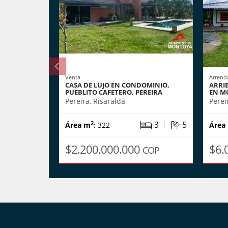
Venta
Arrend
CASA DE LUJO EN CONDOMINIO,
ARRI
PUEBLITO CAFETERO, PEREIRA
EN MO
Pereira, Risaralda
Perei
|
3
5
2
Área m
: 322
Área
$2.200.000.000
$6.
COP