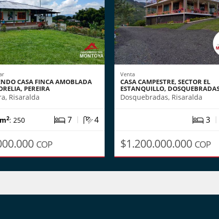
ar
Venta
ENDO CASA FINCA AMOBLADA
CASA CAMPESTRE, SECTOR EL
RELIA, PEREIRA
ESTANQUILLO, DOSQUEBRADA
ra, Risaralda
Dosquebradas, Risaralda
|
7
4
3
2
 m
: 250
000.000
$1.200.000.000
COP
COP