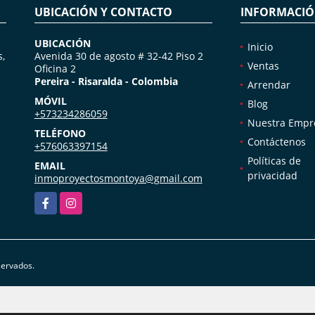
UBICACIÓN Y CONTACTO
INFORMACI
UBICACIÓN
Inicio
s,
Avenida 30 de agosto # 32-42 Piso 2
Ventas
Oficina 2
Pereira - Risaralda - Colombia
Arrendar
MÓVIL
Blog
+573234286059
Nuestra Empr
TELÉFONO
Contáctenos
+576063397154
Políticas de
EMAIL
privacidad
inmoproyectosmontoya@gmail.com
Facebook
Instagram
servados.