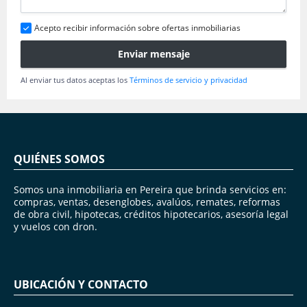
Acepto recibir información sobre ofertas inmobiliarias
Enviar mensaje
Al enviar tus datos aceptas los
Términos de servicio y privacidad
QUIÉNES SOMOS
Somos una inmobiliaria en Pereira que brinda servicios en:
compras, ventas, desenglobes, avalúos, remates, reformas
de obra civil, hipotecas, créditos hipotecarios, asesoría legal
y vuelos con dron.
UBICACIÓN Y CONTACTO