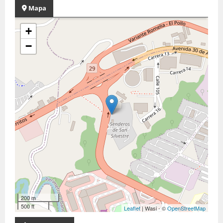
Mapa
+
−
200 m
500 ft
Leaflet
| Wasi - ©
OpenStreetMap