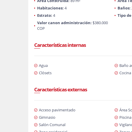
Área Construida:
89 m²
Área Te
Habitaciones:
4
Baños:
Estrato:
4
Tipo de
Valor canon administración:
$380.000
COP
Características internas
Agua
Baño au
Clósets
Cocina 
Características externas
Acceso pavimentado
Área So
Gimnasio
Piscina
Salón Comunal
Vigilan