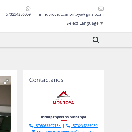
+573234286059
inmoproyectosmontoya@gmail.com
Select Language
▼
Contáctanos
Inmoproyectos Montoya
+576063397154
|
+573234286059
inmoproyectosmontoya@gmail.com