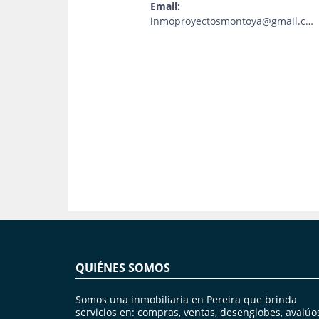
Email:
inmoproyectosmontoya@gmail.com
QUIÉNES SOMOS
Somos una inmobiliaria en Pereira que brinda
servicios en: compras, ventas, desenglobes, avalúo