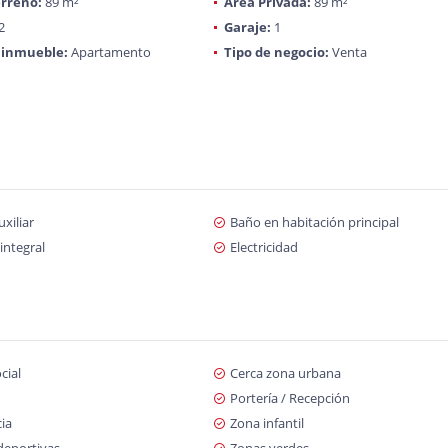
rreno:
89 m²
Área Privada:
89 m²
2
Garaje:
1
 inmueble:
Apartamento
Tipo de negocio:
Venta
xiliar
Baño en habitación principal
integral
Electricidad
cial
Cerca zona urbana
Portería / Recepción
cia
Zona infantil