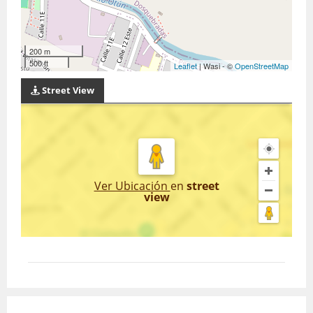
200 m
500 ft
Leaflet
| Wasi - ©
OpenStreetMap
Street View
Ver Ubicación
en
street
view