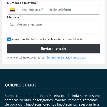
*
Número de teléfono
▼
*
Mensaje
Acepto recibir información sobre ofertas inmobiliarias
Enviar mensaje
Al enviar tus datos aceptas los
Términos de servicio y privacidad
QUIÉNES SOMOS
Somos una inmobiliaria en Pereira que brinda servicios en:
compras, ventas, desenglobes, avalúos, remates, reformas
de obra civil, hipotecas, créditos hipotecarios, asesoría legal