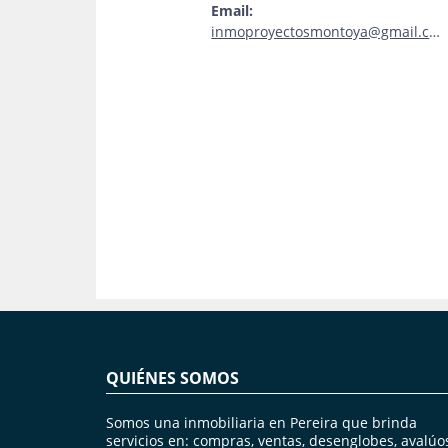
Email:
inmoproyectosmontoya@gmail.com
QUIÉNES SOMOS
Somos una inmobiliaria en Pereira que brinda
servicios en: compras, ventas, desenglobes, avalúo