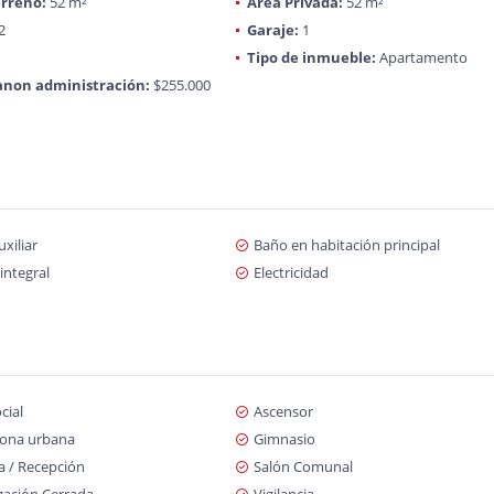
rreno:
52 m²
Área Privada:
52 m²
2
Garaje:
1
Tipo de inmueble:
Apartamento
anon administración:
$255.000
xiliar
Baño en habitación principal
integral
Electricidad
cial
Ascensor
zona urbana
Gimnasio
a / Recepción
Salón Comunal