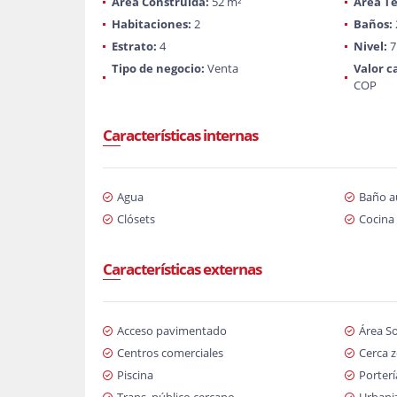
Área Construida:
52 m²
Área Te
Habitaciones:
2
Baños:
Estrato:
4
Nivel:
7
Tipo de negocio:
Venta
Valor c
COP
Características internas
Agua
Baño au
Clósets
Cocina 
Características externas
Acceso pavimentado
Área So
Centros comerciales
Cerca 
Piscina
Porterí