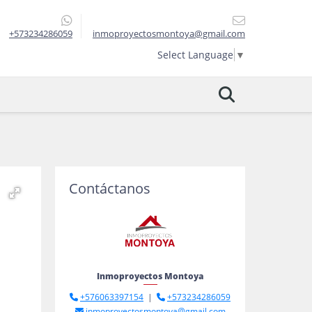
+573234286059
inmoproyectosmontoya@gmail.com
Select Language
▼
Contáctanos
Inmoproyectos Montoya
+576063397154
|
+573234286059
inmoproyectosmontoya@gmail.com