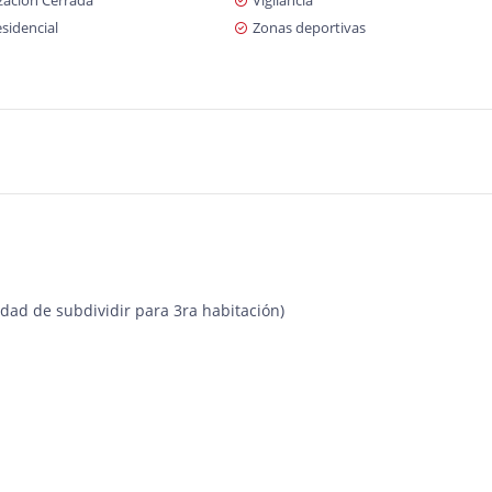
zación Cerrada
Vigilancia
sidencial
Zonas deportivas
idad de subdividir para 3ra habitación)