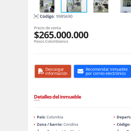
Código
: 9985690
Precio de venta
$265.000.000
Pesos Colombianos
Descargar
Recomendar inmueble
información
por correo electrónico
Detalles del inmueble
País:
Colombia
Depart
Zona / barrio:
Condina
Código: