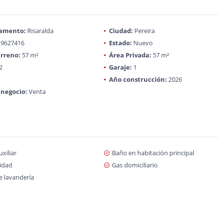
amento:
Risaralda
Ciudad:
Pereira
9627416
Estado:
Nuevo
rreno:
57 m²
Área Privada:
57 m²
2
Garaje:
1
Año construcción:
2026
 negocio:
Venta
xiliar
Baño en habitación principal
cidad
Gas domiciliario
e lavandería