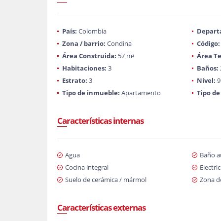
País:
Colombia
Depart
Zona / barrio:
Condina
Código:
Área Construida:
57 m²
Área Te
Habitaciones:
3
Baños:
Estrato:
3
Nivel:
9
Tipo de inmueble:
Apartamento
Tipo de
Características internas
Agua
Baño au
Cocina integral
Electri
Suelo de cerámica / mármol
Zona d
Características externas