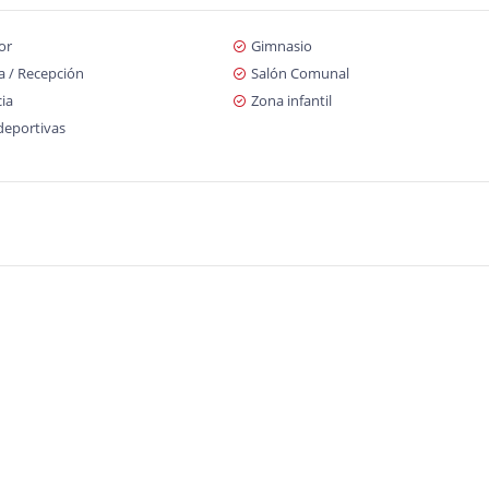
or
Gimnasio
a / Recepción
Salón Comunal
cia
Zona infantil
deportivas