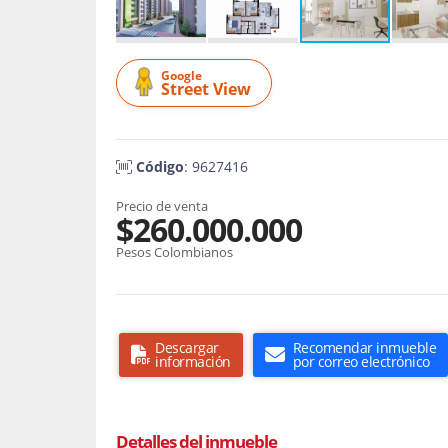
Google
Street View
Código
: 9627416
Precio de venta
$260.000.000
Pesos Colombianos
Descargar
Recomendar inmueble
información
por correo electrónico
Detalles del inmueble