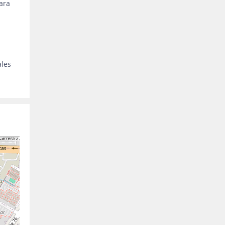
para
ales