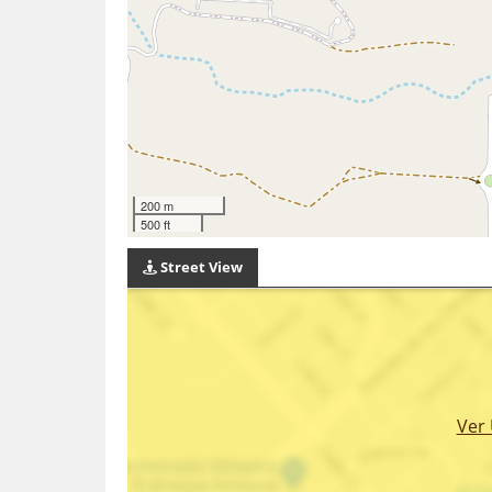
200 m
500 ft
Street View
Ver