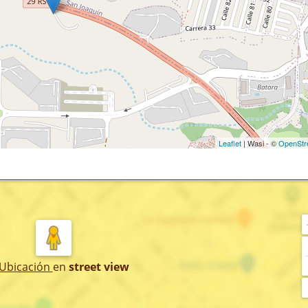
Leaflet
| Wasi - ©
OpenStr
 Ubicación
en
street view