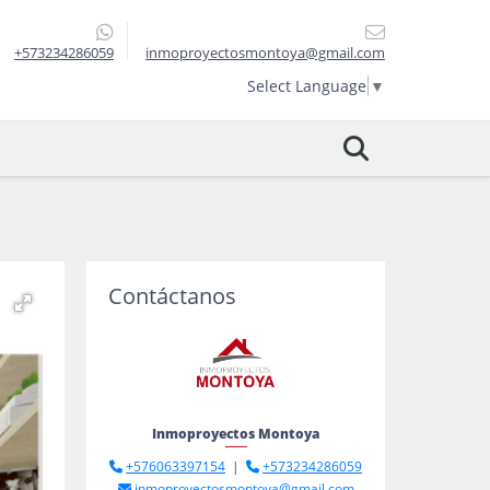
+573234286059
inmoproyectosmontoya@gmail.com
Select Language
▼
Contáctanos
Inmoproyectos Montoya
+576063397154
|
+573234286059
inmoproyectosmontoya@gmail.com