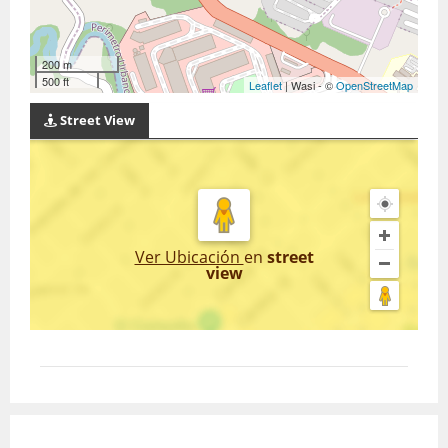
200 m
500 ft
Leaflet
| Wasi - ©
OpenStreetMap
Street View
Ver Ubicación
en
street
view