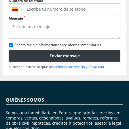
Número de teléfono
▼
*
Mensaje
Acepto recibir información sobre ofertas inmobiliarias
Enviar mensaje
Al enviar tus datos aceptas los
Términos de servicio y privacidad
QUIÉNES SOMOS
Somos una inmobiliaria en Pereira que brinda servicios en:
compras, ventas, desenglobes, avalúos, remates, reformas
de obra civil, hipotecas, créditos hipotecarios, asesoría legal
y vuelos con dron.