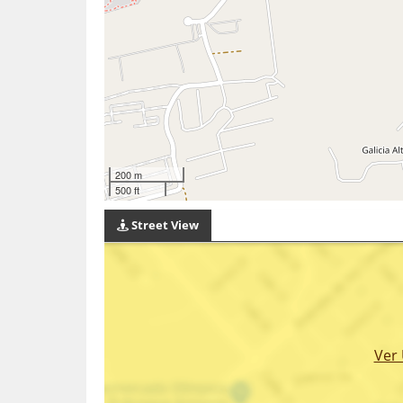
200 m
500 ft
Street View
Ver