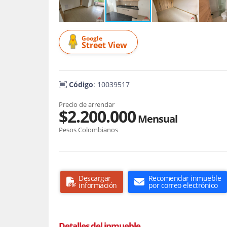
Google
Street View
Código
: 10039517
Precio de arrendar
$2.200.000
Mensual
Pesos Colombianos
Descargar
Recomendar inmueble
información
por correo electrónico
Detalles del inmueble