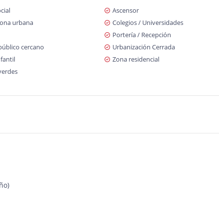
cial
Ascensor
zona urbana
Colegios / Universidades
Portería / Recepción
público cercano
Urbanización Cerrada
fantil
Zona residencial
verdes
ño)