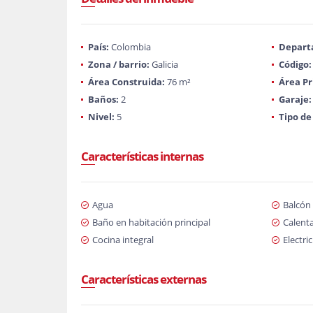
País:
Colombia
Depart
Zona / barrio:
Galicia
Código:
Área Construida:
76 m²
Área Pr
Baños:
2
Garaje:
Nivel:
5
Tipo de
Características internas
Agua
Balcón
Baño en habitación principal
Calent
Cocina integral
Electri
Características externas