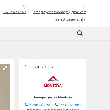
+573234286059
inmoproyectosmontoya@gmail.com
Select Language
▼
Contáctanos
Inmoproyectos Montoya
+576063397154
|
+573234286059
inmoproyectosmontoya@gmail.com