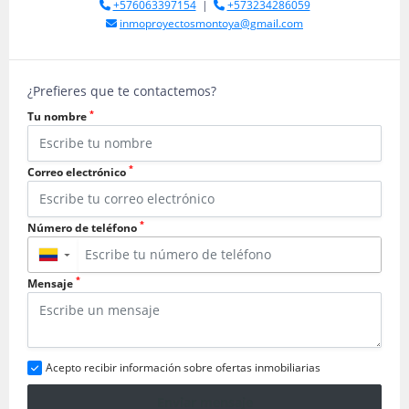
+576063397154
|
+573234286059
inmoproyectosmontoya@gmail.com
¿Prefieres que te contactemos?
*
Tu nombre
*
Correo electrónico
*
Número de teléfono
▼
*
Mensaje
Acepto recibir información sobre ofertas inmobiliarias
Enviar mensaje