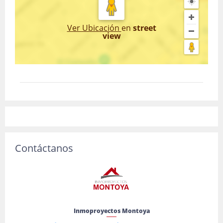
Ver Ubicación
en
street
view
Contáctanos
Inmoproyectos Montoya