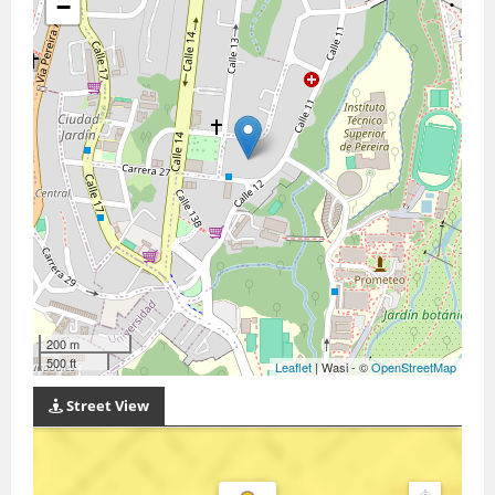
−
200 m
500 ft
Leaflet
| Wasi - ©
OpenStreetMap
Street View